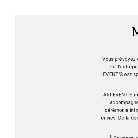
Vous prévoyez d
est l'entrepr
EVENT'S est spé
ARI EVENT'S me
accompagner 
cérémonie inti
envies. De la dé