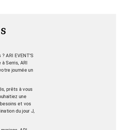
s
ns ? ARI EVENT'S
 à Serris, ARI
votre journée un
s, prêts à vous
ouhaitiez une
 besoins et vos
nation du jour J,