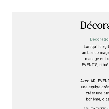
Décor
Décoration
Lorsqu'il s'ag
ambiance magiq
mariage est u
EVENT'S, située
Avec ARI EVENT'S
une équipe créa
créer une at
bohème, clas