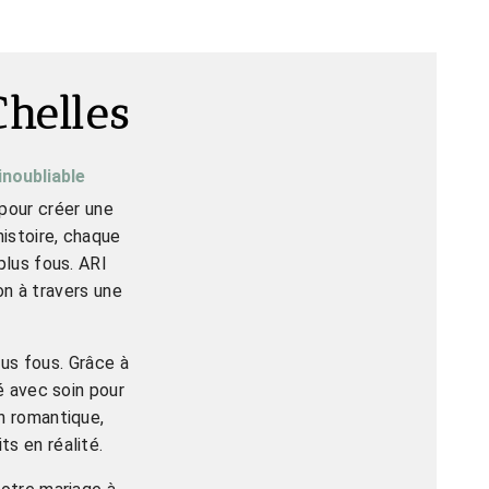
helles
inoubliable
 pour créer une
istoire, chaque
plus fous. ARI
on à travers une
lus fous. Grâce à
é avec soin pour
n romantique,
s en réalité.